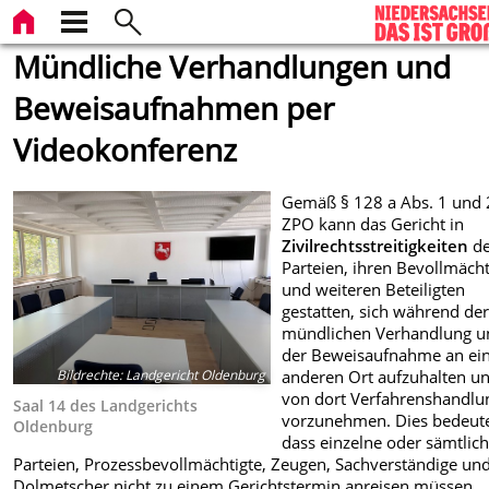
Mündliche Verhandlungen und
Beweisaufnahmen per
Videokonferenz
Gemäß § 128 a Abs. 1 und 
ZPO kann das Gericht in
Zivilrechtsstreitigkeiten
d
Parteien, ihren Bevollmäch
und weiteren Beteiligten
gestatten, sich während de
mündlichen Verhandlung u
der Beweisaufnahme an e
anderen Ort aufzuhalten u
Bildrechte
:
Landgericht Oldenburg
von dort Verfahrenshandl
Saal 14 des Landgerichts
vorzunehmen. Dies bedeute
Oldenburg
dass einzelne oder sämtlic
Parteien, Prozessbevollmächtigte, Zeugen, Sachverständige un
Dolmetscher nicht zu einem Gerichtstermin anreisen müssen,