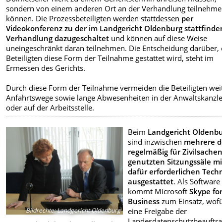
sondern von einem anderen Ort an der Verhandlung teilnehm
können. Die Prozessbeteiligten werden stattdessen
per
Videokonferenz zu der im Landgericht Oldenburg stattfind
Verhandlung dazugeschaltet
und können auf diese Weise
uneingeschränkt daran teilnehmen. Die Entscheidung darüber,
Beteiligten diese Form der Teilnahme gestattet wird, steht im
Ermessen des Gerichts.
Durch diese Form der Teilnahme vermeiden die Beteiligten wei
Anfahrtswege sowie lange Abwesenheiten in der Anwaltskanzle
oder auf der Arbeitsstelle.
Beim
Landgericht Oldenb
sind inzwischen
mehrere d
regelmäßig für Zivilsache
genutzten Sitzungssäle mi
dafür erforderlichen Tech
ausgestattet
. Als Software
kommt Microsoft
Skype fo
Business
zum Einsatz, wof
eine Freigabe der
Bildrechte
:
Landgericht Oldenburg
Landesdatenschutzbeauftr